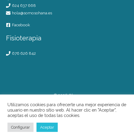
624 637 668
hola@somosohana.es
Facebook
Fisioterapia
676 626 842
© 2026 Ohana
Utilizamos cookies para ofrecerte una mejor experiencia de
Aviso legal
usuario en nuestro sitio web. Al hacer clic en "Aceptar",
Privacidad
aceptas el uso de todas las cookies.
Cookies
Configurar
Aceptar
Términos y condiciones