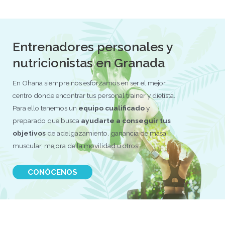
Entrenadores personales y
nutricionistas en Granada
En Ohana siempre nos esforzamos en ser el mejor
centro donde encontrar tus personal trainer y dietista.
Para ello tenemos un
equipo cualificado
y
preparado que busca
ayudarte a conseguir tus
objetivos
de adelgazamiento, ganancia de masa
muscular, mejora de la movilidad u otros.
CONÓCENOS