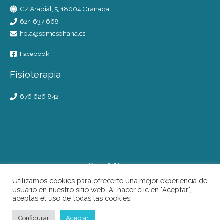
C/ Arabial, 5, 18004 Granada
624 637 668
hola@somosohana.es
Facebook
Fisioterapia
676 626 842
© 2026 Ohana
Utilizamos cookies para ofrecerte una mejor experiencia de
Aviso legal
usuario en nuestro sitio web. Al hacer clic en "Aceptar",
Privacidad
aceptas el uso de todas las cookies.
Cookies
Configurar
Aceptar
Términos y condiciones